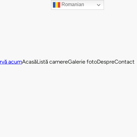
Romanian
rvă acum
Acasă
Listă camere
Galerie foto
Despre
Contact