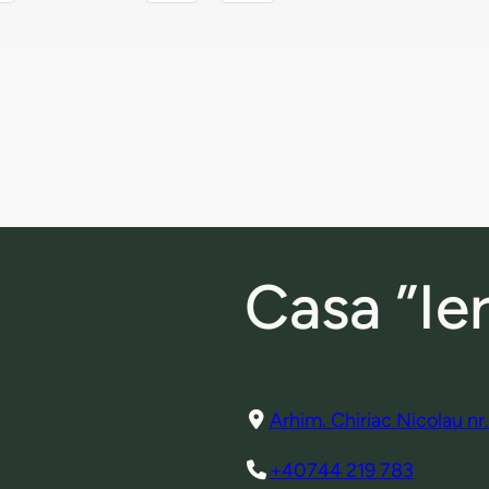
Casa ”Ie
Arhim. Chiriac Nicolau n
+40744 219 783