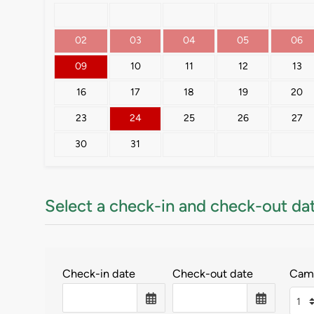
02
03
04
05
06
09
10
11
12
13
16
17
18
19
20
23
24
25
26
27
30
31
Select a check-in and check-out da
Check-in date
Check-out date
Cam