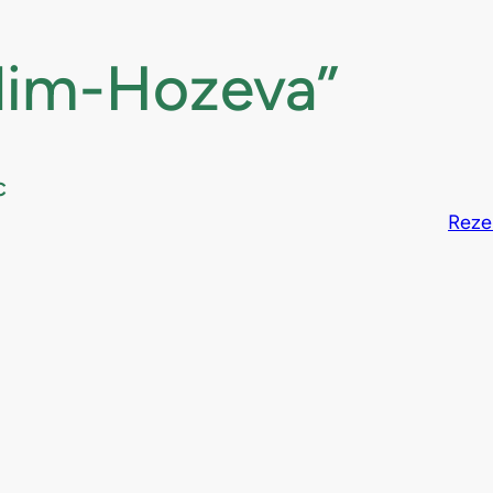
alim-Hozeva”
c
Reze