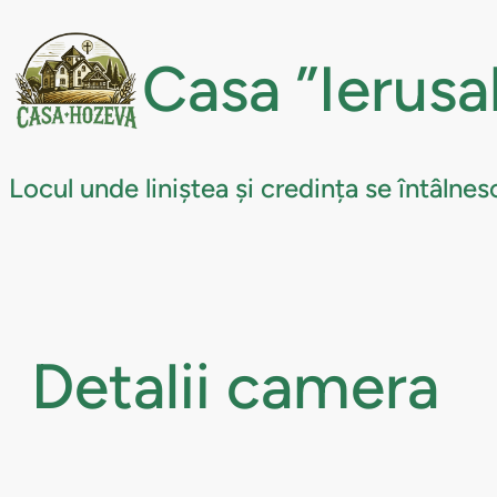
Sari
la
Casa ”Ierus
conținut
Locul unde liniștea și credința se întâlnes
Detalii camera