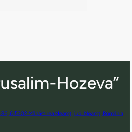
rusalim-Hozeva”
r. 86, 615302 Mănăstirea Neamţ, jud. Neamţ, România